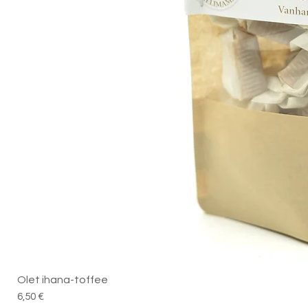
Olet ihana-toffee
Hinta
6,50 €