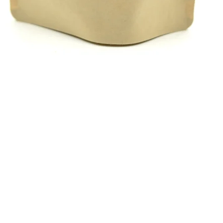
Pikakatselu
AUKIOLOAJAT
.fi
Ma-To
9.30 – 17
Pe 9.30 – 17:30
uvola
La 9 – 16
Su 10 – 15
(Rippipyhinä 9 – 15)