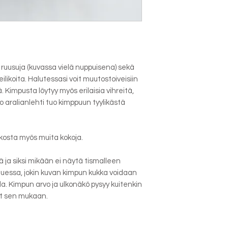
 ruusuja (kuvassa vielä nuppuisena) sekä
likoita. Halutessasi voit muutostoiveisiin
 Kimpusta löytyy myös erilaisia vihreitä,
o aralianlehti tuo kimppuun tyylikästä
likosta myös muita kokoja.
 ja siksi mikään ei näytä tismalleen
uessa, jokin kuvan kimpun kukka voidaan
la. Kimpun arvo ja ulkonäkö pysyy kuitenkin
t sen mukaan.