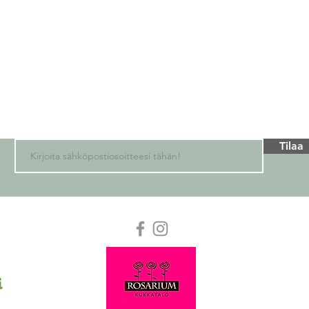
TILAA UUTISKIRJEEMME
Vastaanota tietoa tarjouksista, uutuuksista ja paljosta muust
Tilaa