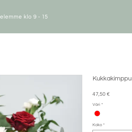
elemme klo 9 - 15
Kukkakimppu
Hinta
47,50 €
Väri
*
Koko
*