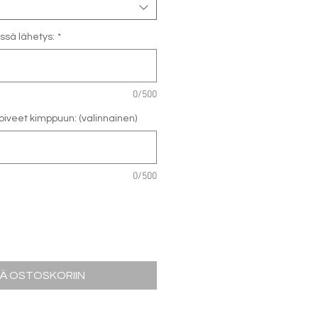
essä lähetys:
*
0/500
iveet kimppuun: (valinnainen)
0/500
ÄÄ OSTOSKORIIN