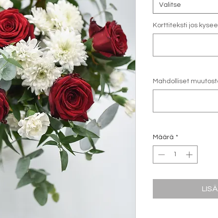
Valitse
Korttiteksti jos kyse
Mahdolliset muutosto
Määrä
*
LIS