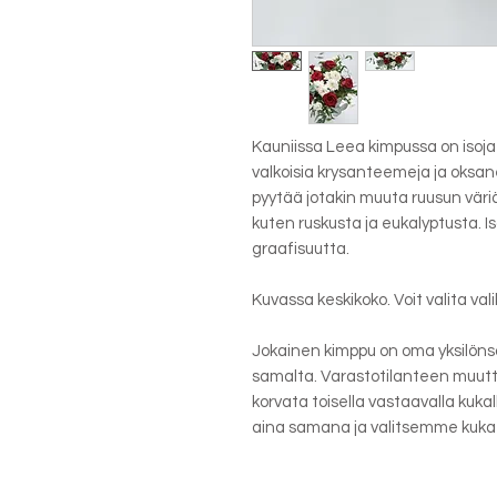
Kauniissa Leea kimpussa on isoja
valkoisia krysanteemeja ja oksanei
pyytää jotakin muuta ruusun väriä.
kuten ruskusta ja eukalyptusta. Is
graafisuutta.
Kuvassa keskikoko. Voit valita va
Jokainen kimppu on oma yksilönsä
samalta. Varastotilanteen muutt
korvata toisella vastaavalla kukal
aina samana ja valitsemme kuka