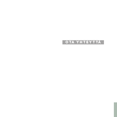
Puhelinnumero: 0401613208
Sähköposti:
rosarium@rosarium
Osoite: Utinkatu 67, 45200 Ko
OTA YHTEYTTÄ