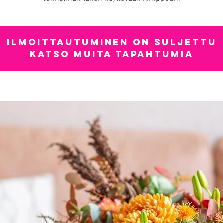
Ilmoittautuminen on suljettu
Katso muita tapahtumia