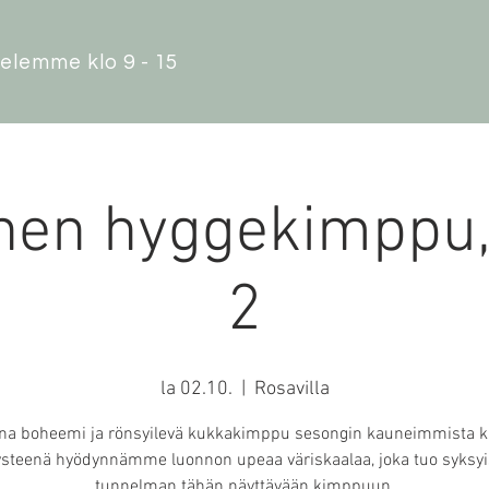
elemme klo 9 - 15
nen hyggekimppu
2
la 02.10.
  |  
Rosavilla
a boheemi ja rönsyilevä kukkakimppu sesongin kauneimmista k
steenä hyödynnämme luonnon upeaa väriskaalaa, joka tuo syksy
tunnelman tähän näyttävään kimppuun.