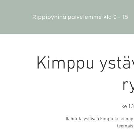
Rippipyhinä palvelemme klo 9 - 15
Kimppu ystäv
r
ke 13
Ilahduta ystävää kimpulla tai nap
teemaise