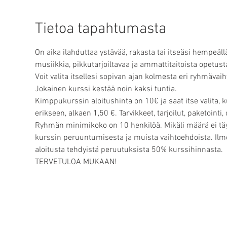
Tietoa tapahtumasta
On aika ilahduttaa ystävää, rakasta tai itseäsi hempeäll
musiikkia, pikkutarjoiltavaa ja ammattitaitoista opetusta
Voit valita itsellesi sopivan ajan kolmesta eri ryhmävai
Jokainen kurssi kestää noin kaksi tuntia. 
Kimppukurssin aloitushinta on 10€ ja saat itse valita, 
erikseen, alkaen 1,50 €. Tarvikkeet, tarjoilut, paketointi,
Ryhmän minimikoko on 10 henkilöä. Mikäli määrä ei täy
kurssin peruuntumisesta ja muista vaihtoehdoista. Ilm
aloitusta tehdyistä peruutuksista 50% kurssihinnasta.
TERVETULOA MUKAAN! 