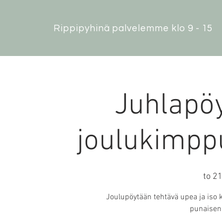
Rippipyhinä palvelemme klo 9 - 15
Juhlapö
joulukimpp
to 21
Joulupöytään tehtävä upea ja iso k
punaisen 