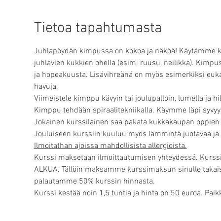
Tietoa tapahtumasta
Juhlapöydän kimpussa on kokoa ja näköä! Käytämme kurs
juhlavien kukkien ohella (esim. ruusu, neilikka). Kimp
ja hopeakuusta. Lisävihreänä on myös esimerkiksi euk
havuja. 
Viimeistele kimppu kävyin tai joulupalloin, lumella ja hile
Kimppu tehdään spiraalitekniikalla. Käymme läpi syvyys
Jokainen kurssilainen saa pakata kukkakaupan oppie
Jouluiseen kurssiin kuuluu myös lämmintä juotavaa ja h
Ilmoitathan ajoissa mahdollisista allergioista.
Kurssi maksetaan ilmoittautumisen yhteydessä. Kurss
ALKUA. Tällöin maksamme kurssimaksun sinulle takaisin
palautamme 50% kurssin hinnasta.
Kurssi kestää noin 1,5 tuntia ja hinta on 50 euroa. Paikk